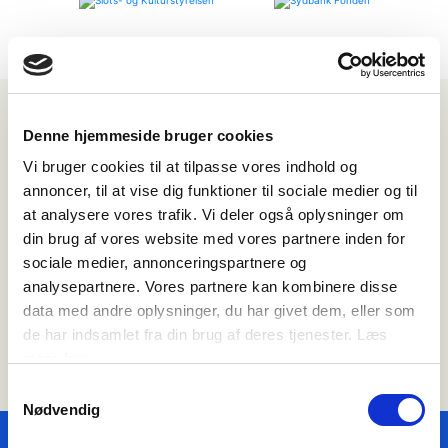
KONTAKT
Denne hjemmeside bruger cookies
Vi bruger cookies til at tilpasse vores indhold og
annoncer, til at vise dig funktioner til sociale medier og til
at analysere vores trafik. Vi deler også oplysninger om
din brug af vores website med vores partnere inden for
LOTTE VITTRUP MADSEN
sociale medier, annonceringspartnere og
ERHVERVSKLUB OG SPONSORAT
analysepartnere. Vores partnere kan kombinere disse
data med andre oplysninger, du har givet dem, eller som
+45 2753 7019
de har indsamlet fra din brug af deres tjenester. Læs
lotte.vittrup@brandts.dk
mere
her
Samtykkevalg
Nødvendig