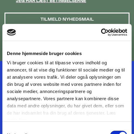
JEG HAR LÆST BETINGELSERNE
TILMELD NYHEDSMAIL
Denne hjemmeside bruger cookies
Vi bruger cookies til at tilpasse vores indhold og
annoncer, til at vise dig funktioner til sociale medier og til
at analysere vores trafik. Vi deler også oplysninger om
din brug af vores website med vores partnere inden for
sociale medier, annonceringspartnere og
analysepartnere. Vores partnere kan kombinere disse
BILETTER OG ÅBNINGSTIDER
data med andre oplysninger, du har givet dem, eller som
de har indsamlet fra din brug af deres tjenester. Læs
OM MUSEET
mere
her
MEDARBEJDERE
Samtykkevalg