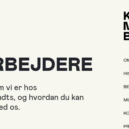
BEJDERE
O
Å
HI
M
m vi er hos
Ti
B
O
ts, og hvordan du kan
M
To
ed os.
Fr
K
Lø
S
P