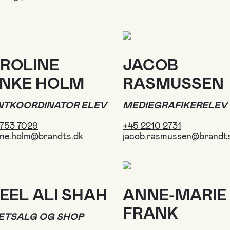
ROLINE
JACOB
NKE HOLM
RASMUSSEN
NTKOORDINATOR ELEV
MEDIEGRAFIKERELEV
2753 7029
+45 2210 2731
ine.holm@brandts.dk
jacob.rasmussen@brandts
EEL ALI SHAH
ANNE-MARIE
FRANK
LETSALG OG SHOP