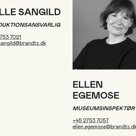
LLE SANGILD
DUKTIONSANSVARLIG
753 7021
.sangild@brandts.dk
ELLEN
EGEMOSE
MUSEUMSINSPEKTØR
+45 2753 7057
ellen.egemose@brandts.d