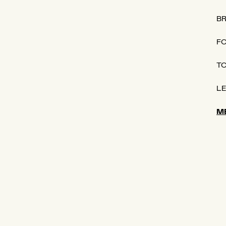
B
F
TO
LE
M