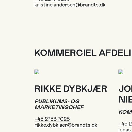
kristine.andersen@brandts.dk
KOMMERCIEL AFDEL
RIKKE DYBKJÆR
JO
NI
PUBLIKUMS- OG
MARKETINGCHEF
KOM
+45 2753 7025
+45 2
rikke.dybkjaer@brandts.dk
jonas