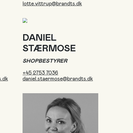
lotte.vittrup@brandts.dk
DANIEL
STÆRMOSE
SHOPBESTYRER
+45 2753 7036
.dk
daniel.staermose@brandts.dk