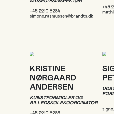
MUSEUMSINSPEKTØR
+45 
+45 2210 5284
mathi
simone.rasmussen@brandts.dk
KRISTINE
SI
NØRGAARD
PE
ANDERSEN
UDST
FOR
KUNSTFORMIDLER OG
BILLEDSKOLEKOORDINATOR
signe
+45 2210 5286