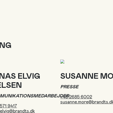
ING
NAS ELVIG
SUSANNE M
ELSEN
PRESSE
MUNIKATIONSMEDARBEJDER
+45 2685 6002
susanne.more@brandts.d
571 9417
.elvig@brandts.dk