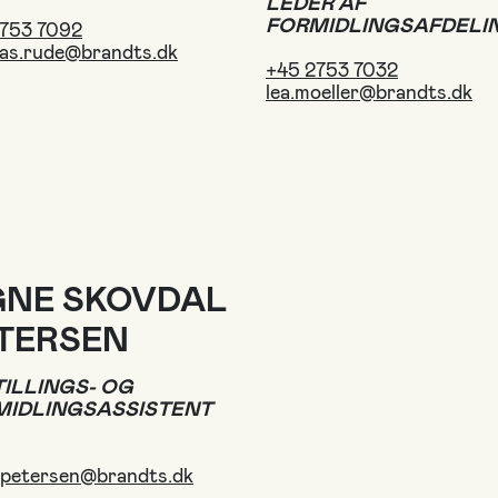
LEDER AF
FORMIDLINGSAFDELI
2753 7092
as.rude@brandts.dk
+45 2753 7032
lea.moeller@brandts.dk
GNE SKOVDAL
TERSEN
ILLINGS- OG
MIDLINGSASSISTENT
.petersen@brandts.dk