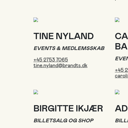
TINE NYLAND
CA
BA
EVENTS & MEDLEMSSKAB
EVE
+45 2753 7065
tine.nyland@brandts.dk
+45 
carol
BIRGITTE IKJÆR
AD
BILLETSALG OG SHOP
BIL