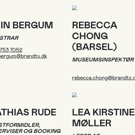
RIN BERGUM
REBECCA
CHONG
ISTRAR
(BARSEL)
2753 7052
.bergum@brandts.dk
MUSEUMSINSPEKTØR
rebecca.chong@brandts.
THIAS RUDE
LEA KIRSTINE
MØLLER
STFORMIDLER,
ERVISER OG BOOKING