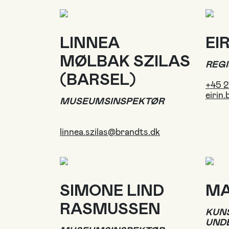
LINNEA
EI
MØLBAK SZILAS
REG
(BARSEL)
+45 
eirin
MUSEUMSINSPEKTØR
linnea.szilas@brandts.dk
SIMONE LIND
MA
RASMUSSEN
KUN
UND