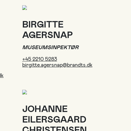
BIRGITTE
AGERSNAP
MUSEUMSINPEKTØR
+45 2210 5283
birgitte.agersnap@brandts.dk
dk
JOHANNE
EILERSGAARD
CHRISTENSEN