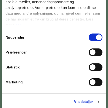
UNDERVISNINGSTILBUD
sociale medier, annonceringspartnere og
analysepartnere. Vores partnere kan kombinere disse
data med andre oplysninger, du har givet dem, eller som
Dit navn
de har indsamlet fra din brug af deres tjenester. Læs
mere
her
Samtykkevalg
Nødvendig
Din e-mail
Præferencer
Statistik
JA, TAK TIL NYHEDER
JEG HAR LÆST BETINGELSERNE
Marketing
TILMELD NYHEDSMAIL
Vis detaljer