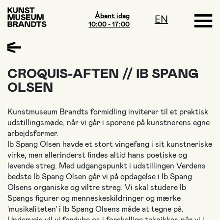
Åbent idag
EN
10:00 - 17:00
CROQUIS-AFTEN // IB SPANG
OLSEN
Kunstmuseum Brandts formidling inviterer til et praktisk
udstillingsmøde, når vi går i sporene på kunstnerens egne
arbejdsformer.
Ib Spang Olsen havde et stort vingefang i sit kunstneriske
virke, men allerinderst findes altid hans poetiske og
levende streg. Med udgangspunkt i udstillingen Verdens
bedste Ib Spang Olsen går vi på opdagelse i Ib Spang
Olsens organiske og viltre streg. Vi skal studere Ib
Spangs figurer og menneskeskildringer og mærke
'musikaliteten' i Ib Spang Olsens måde at tegne på.
Undervejs vil vi fordybe os i forskellige teknikker, når vi i