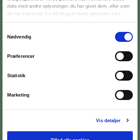
data med andre oplysninger, du har givet dem, eller som
de har indsamlet fra din brug af deres tjenester. Læs
mere
her
Samtykkevalg
Nødvendig
BILETTER OG ÅBNINGSTIDER
OM MUSEET
Præferencer
MEDARBEJDERE
Statistik
PRESSE
SØG PÅ BRANDTS
Marketing
Vis detaljer