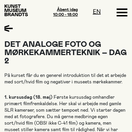
Åbent idag
EN
10:00 - 18:00
DET ANALOGE FOTO OG
MØRKEKAMMERTEKNIK – DAG
2
På kurset får du en generel introduktion til det at arbejde
med sort/hvid film og negativer i museets mørkekammer.
1. kursusdag (18. maj)
Første kursusdag omhandler
primært filmfremkaldelse. Her skal vi arbejde med gamle
SLR kameraer, som sætter tempoet ned. Vi starter dagen
med at fotografere. Du må gerne medbringe egen
sort/hvid film (OBS! ikke C-41 film) og kamera, men
museet stiller kamera samt film til rådighed. Når vi har