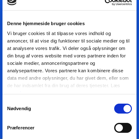
Dit navn
Denne hjemmeside bruger cookies
Vi bruger cookies til at tilpasse vores indhold og
Din e-mail
annoncer, til at vise dig funktioner til sociale medier og til
at analysere vores trafik. Vi deler også oplysninger om
din brug af vores website med vores partnere inden for
sociale medier, annonceringspartnere og
JA, TAK TIL NYHEDER
analysepartnere. Vores partnere kan kombinere disse
JEG HAR LÆST BETINGELSERNE
data med andre oplysninger, du har givet dem, eller som
de har indsamlet fra din brug af deres tjenester. Læs
mere
her
TILMELD NYHEDSMAIL
Samtykkevalg
Nødvendig
Præferencer