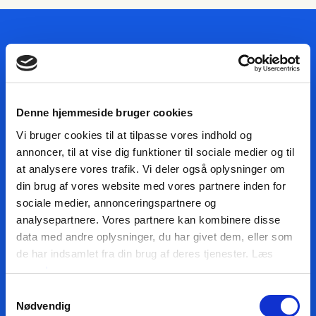
HOLD DIG OPDATERET OM
KUNSTMUSEUM BRANDTS
Denne hjemmeside bruger cookies
Dit navn
Vi bruger cookies til at tilpasse vores indhold og
annoncer, til at vise dig funktioner til sociale medier og til
at analysere vores trafik. Vi deler også oplysninger om
din brug af vores website med vores partnere inden for
Din e-mail
sociale medier, annonceringspartnere og
analysepartnere. Vores partnere kan kombinere disse
data med andre oplysninger, du har givet dem, eller som
de har indsamlet fra din brug af deres tjenester. Læs
mere
her
JA, TAK TIL NYHEDER
JEG HAR LÆST BETINGELSERNE
Samtykkevalg
Nødvendig