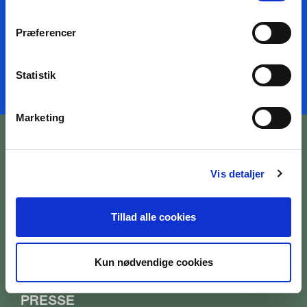
TILMELD NYHEDSMAIL
Præferencer
Statistik
Marketing
Vis detaljer
BILETTER OG ÅBNINGSTIDER
Tillad alle cookies
OM MUSEET
Kun nødvendige cookies
MEDARBEJDERE
PRESSE