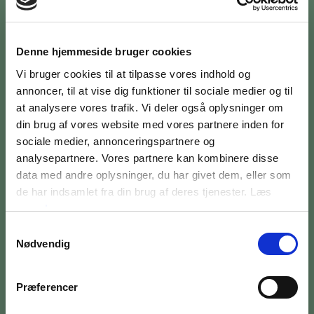
Denne hjemmeside bruger cookies
Vi bruger cookies til at tilpasse vores indhold og
annoncer, til at vise dig funktioner til sociale medier og til
BILETTER OG ÅBNINGSTIDER
at analysere vores trafik. Vi deler også oplysninger om
OM MUSEET
din brug af vores website med vores partnere inden for
sociale medier, annonceringspartnere og
MEDARBEJDERE
analysepartnere. Vores partnere kan kombinere disse
data med andre oplysninger, du har givet dem, eller som
PRESSE
de har indsamlet fra din brug af deres tjenester. Læs
mere
her
SØG PÅ BRANDTS
Samtykkevalg
Nødvendig
Præferencer