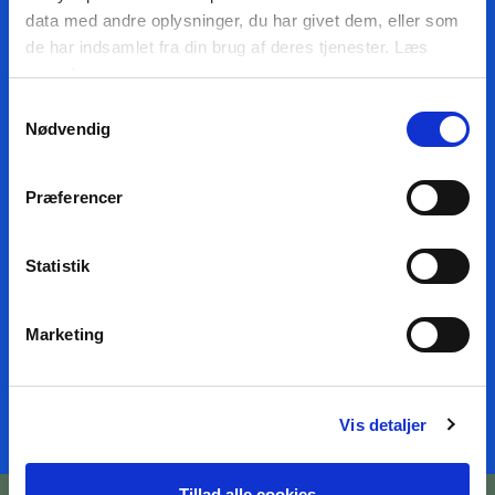
data med andre oplysninger, du har givet dem, eller som
de har indsamlet fra din brug af deres tjenester. Læs
mere
her
Din e-mail
Samtykkevalg
Nødvendig
Præferencer
JA, TAK TIL NYHEDER
JEG HAR LÆST BETINGELSERNE
Statistik
TILMELD NYHEDSMAIL
Marketing
Vis detaljer
Tillad alle cookies