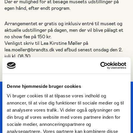
Der er mulighed for at besøge museets udstillinger på
egen hånd, efter endt program.
Arrangementet er gratis og inklusiv entré til museet og
aktuelle udstillinger på dagen, men der vil blive pålagt et
no show fee på 150 kr.
Venligst skriv til Lea Kirstine Møller på
lea.moeller@brandts.dk ved afbud senest onsdag den 2.
juli kl. 08.30.
Denne hjemmeside bruger cookies
Vi bruger cookies til at tilpasse vores indhold og
HOLD DIG OPDATERET OM
annoncer, til at vise dig funktioner til sociale medier og til
at analysere vores trafik. Vi deler også oplysninger om
KUNSTMUSEUM BRANDTS
din brug af vores website med vores partnere inden for
sociale medier, annonceringspartnere og
Dit navn
analysepartnere. Vores partnere kan kombinere disse