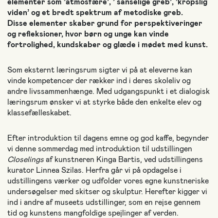
elementer som ’atmosfære’, ’ sanselige greb’, ’kropslig
viden’ og et bredt spektrum af metodiske greb.
Disse elementer skaber grund for perspektiveringer
og refleksioner, hvor børn og unge kan vinde
fortrolighed, kundskaber og glæde i mødet med kunst.
Som eksternt læringsrum sigter vi på at eleverne kan
vinde kompetencer der rækker ind i deres skoleliv og
andre livssammenhænge. Med udgangspunkt i et dialogisk
læringsrum ønsker vi at styrke både den enkelte elev og
klassefælleskabet.
Efter introduktion til dagens emne og god kaffe, begynder
vi denne sommerdag med introduktion til udstillingen
Closelings
af kunstneren Kinga Bartis, ved udstillingens
kurator Linnea Szilas. Herfra går vi på opdagelse i
udstillingens værker og udfolder vores egne kunstneriske
undersøgelser med skitser og skulptur. Herefter kigger vi
ind i andre af museets udstillinger, som en rejse gennem
tid og kunstens mangfoldige spejlinger af verden.