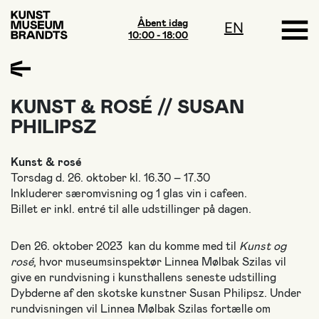
Åbent idag
EN
10:00 - 18:00
KUNST & ROSÉ // SUSAN
PHILIPSZ
Kunst & rosé
Torsdag d. 26. oktober kl. 16.30 – 17.30
Inkluderer særomvisning og 1 glas vin i cafeen.
Billet er inkl. entré til alle udstillinger på dagen.
Den 26. oktober 2023 kan du komme med til
Kunst og
rosé
, hvor museumsinspektør Linnea Mølbak Szilas vil
give en rundvisning i kunsthallens seneste udstilling
Dybderne af den skotske kunstner Susan Philipsz. Under
rundvisningen vil Linnea Mølbak Szilas fortælle om