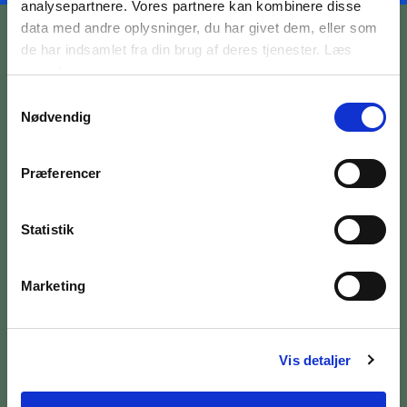
analysepartnere. Vores partnere kan kombinere disse
data med andre oplysninger, du har givet dem, eller som
de har indsamlet fra din brug af deres tjenester. Læs
mere
her
Samtykkevalg
Nødvendig
BILETTER OG ÅBNINGSTIDER
OM MUSEET
Præferencer
MEDARBEJDERE
Statistik
PRESSE
Marketing
SØG PÅ BRANDTS
Vis detaljer