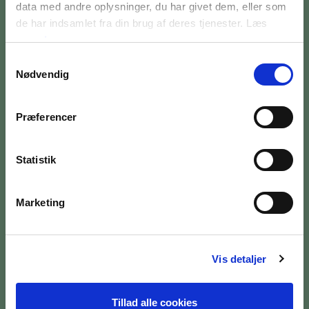
data med andre oplysninger, du har givet dem, eller som
de har indsamlet fra din brug af deres tjenester. Læs
mere
her
Samtykkevalg
BILETTER OG ÅBNINGSTIDER
Nødvendig
OM MUSEET
Præferencer
MEDARBEJDERE
PRESSE
Statistik
SØG PÅ BRANDTS
Marketing
Vis detaljer
Tillad alle cookies