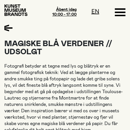
Åbent idag
EN
10:00 - 17:00
MAGISKE BLÅ VERDENER //
UDSOLGT
Fotografi betyder at tegne med lys og blåtryk er en
gammel fotografisk teknik: Ved at lægge planterne og
andre smukke ting på fotopapir og lade det gribe solens
lys, vil det fineste blå aftryk langsomt komme til syne. Vi
begynder med at gå på opdagelse i udstillingen Toulouse-
Lautrec og stjernerne fra Montmartre for at finde
naturens snirklende, smukke mønstre i udstillingens
værker. Den inspiration bærer vi med os over i museets
værksted, hvor vi med planter, stjernestøv og fjer vil
skabe vores egne magiske blå verdener på papir. Du får
selvfølgelig dit helt eget blåtryk med hjem.