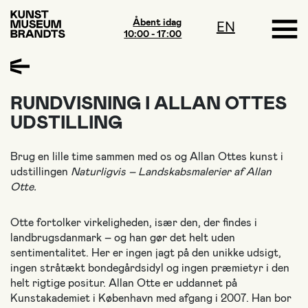
Åbent idag
EN
10:00 - 17:00
RUNDVISNING I ALLAN OTTES
UDSTILLING
Brug en lille time sammen med os og Allan Ottes kunst i
udstillingen
Naturligvis – Landskabsmalerier af Allan
Otte
.
Otte fortolker virkeligheden, især den, der findes i
landbrugsdanmark – og han gør det helt uden
sentimentalitet. Her er ingen jagt på den unikke udsigt,
ingen stråtækt bondegårdsidyl og ingen præmietyr i den
helt rigtige positur. Allan Otte er uddannet på
Kunstakademiet i København med afgang i 2007. Han bor