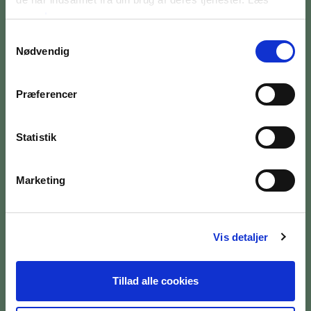
mere
her
BILETTER OG ÅBNINGSTIDER
Samtykkevalg
Nødvendig
OM MUSEET
MEDARBEJDERE
Præferencer
PRESSE
Statistik
SØG PÅ BRANDTS
Marketing
Vis detaljer
Tillad alle cookies
Åbningstider
Mandag:
10:00 - 17:00