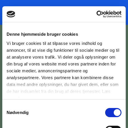
Denne hjemmeside bruger cookies
Vi bruger cookies til at tilpasse vores indhold og
annoncer, til at vise dig funktioner til sociale medier og til
at analysere vores trafik. Vi deler også oplysninger om
din brug af vores website med vores partnere inden for
BILETTER OG ÅBNINGSTIDER
sociale medier, annonceringspartnere og
OM MUSEET
analysepartnere. Vores partnere kan kombinere disse
data med andre oplysninger, du har givet dem, eller som
MEDARBEJDERE
de har indsamlet fra din brug af deres tjenester. Læs
mere
her
PRESSE
Samtykkevalg
Nødvendig
SØG PÅ BRANDTS