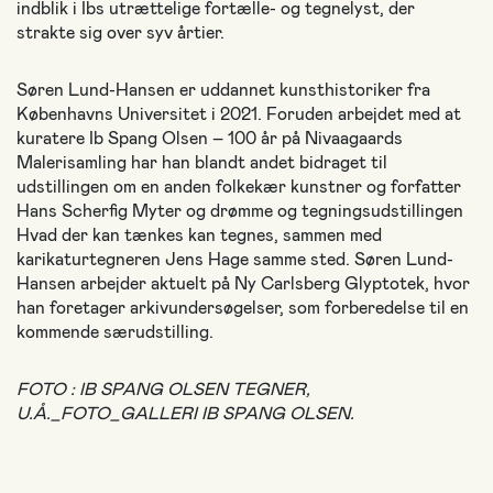
indblik i Ibs utrættelige fortælle- og tegnelyst, der
strakte sig over syv årtier.
Søren Lund-Hansen er uddannet kunsthistoriker fra
Københavns Universitet i 2021. Foruden arbejdet med at
kuratere Ib Spang Olsen – 100 år på Nivaagaards
Malerisamling har han blandt andet bidraget til
udstillingen om en anden folkekær kunstner og forfatter
Hans Scherfig Myter og drømme og tegningsudstillingen
Hvad der kan tænkes kan tegnes, sammen med
karikaturtegneren Jens Hage samme sted. Søren Lund-
Hansen arbejder aktuelt på Ny Carlsberg Glyptotek, hvor
han foretager arkivundersøgelser, som forberedelse til en
kommende særudstilling.
FOTO : IB SPANG OLSEN TEGNER,
U.Å._FOTO_GALLERI IB SPANG OLSEN.