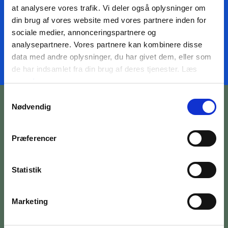
at analysere vores trafik. Vi deler også oplysninger om
TILMELD NYHEDSMAIL
din brug af vores website med vores partnere inden for
sociale medier, annonceringspartnere og
analysepartnere. Vores partnere kan kombinere disse
data med andre oplysninger, du har givet dem, eller som
de har indsamlet fra din brug af deres tjenester. Læs
mere
her
Samtykkevalg
Nødvendig
Præferencer
BILETTER OG ÅBNINGSTIDER
Statistik
OM MUSEET
MEDARBEJDERE
Marketing
PRESSE