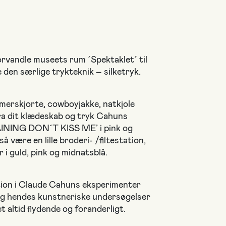
orvandle museets rum ´Spektaklet´ til
 den særlige trykteknik – silketryk.
merskjorte, cowboyjakke, natkjole
fra dit klædeskab og tryk Cahuns
AINING DON´T KISS ME’ i pink og
å være en lille broderi- /filtestation,
 i guld, pink og midnatsblå.
ion i Claude Cahuns eksperimenter
og hendes kunstneriske undersøgelser
 altid flydende og foranderligt.