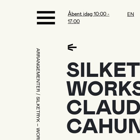
Åbent idag 10:00 -
EN
17:00
ARRANGEMENTER
SILKET
WORKS
CLAUD
CAHU