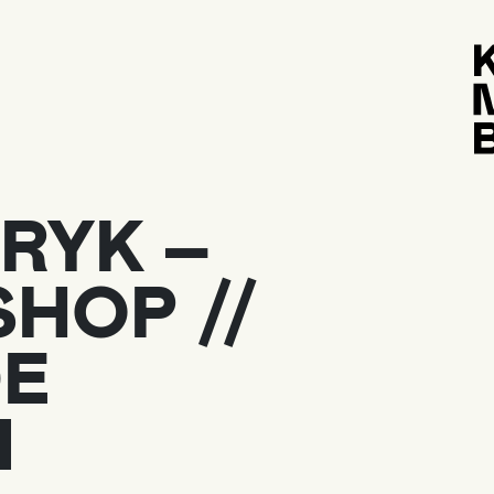
RYK –
Å
HOP //
M
Ti
E
O
To
N
Fr
Lø
S