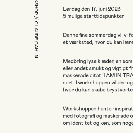
SILKETRYK – WORKSHOP // CLAUDE CAHUN
Lørdag den 17. juni 2023
5 mulige starttidspunkter
Denne fine sommerdag vil vi f
et værksted, hvor du kan lære
Medbring lyse klæder, en som
eller andet smukt og vigtigt 
maskerade citat ‘I AM IN TR
sort. I workshoppen vil der ogs
hvor du kan skabe brystvorter
Workshoppen henter inspirat
med fotografi og maskerade 
om identitet og køn, som noget