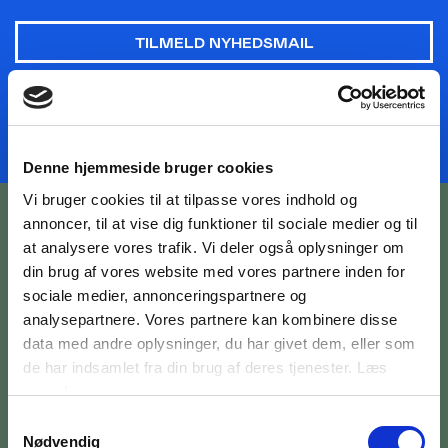
TILMELD NYHEDSMAIL
Denne hjemmeside bruger cookies
Vi bruger cookies til at tilpasse vores indhold og
annoncer, til at vise dig funktioner til sociale medier og til
at analysere vores trafik. Vi deler også oplysninger om
din brug af vores website med vores partnere inden for
sociale medier, annonceringspartnere og
analysepartnere. Vores partnere kan kombinere disse
BILETTER OG ÅBNINGSTIDER
data med andre oplysninger, du har givet dem, eller som
OM MUSEET
de har indsamlet fra din brug af deres tjenester. Læs
mere
her
MEDARBEJDERE
Samtykkevalg
Nødvendig