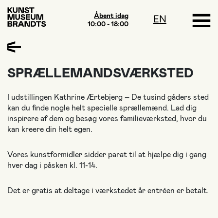
Åbent idag
EN
10:00 - 18:00
SPRÆLLEMANDSVÆRKSTED
I udstillingen Kathrine Ærtebjerg – De tusind gåders sted
kan du finde nogle helt specielle sprællemænd. Lad dig
inspirere af dem og besøg vores familieværksted, hvor du
kan kreere din helt egen.
Vores kunstformidler sidder parat til at hjælpe dig i gang
hver dag i påsken kl. 11-14.
Det er gratis at deltage i værkstedet år entréen er betalt.