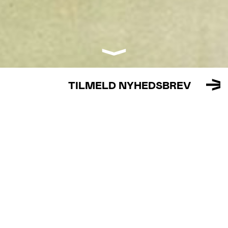
TILMELD NYHEDSBREV
ÆRTEBJERG I RETROSPEKT
At begive sig ind i Kathrine Ærtebjergs billedverden er
som at bevæge sig ind i en verden, hvor alt ligner noget,
du kender, og alligevel ikke. Oplev den danske
billedkunstner Kathrine Ærtebjergs første store
retrospektive museumsudstilling på Kunstmuseum
Brandts.