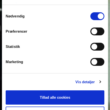
mere
her
KATHRINE ÆRTEBJERG
Samtykkevalg
Nødvendig
DE TUSIND GÅDERS STED
17.09.2021
Præferencer
–
24.07.2022
Statistik
Marketing
Vis detaljer
Tillad alle cookies