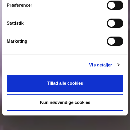
28.09.2018
Præferencer
–
17.02.2019
Statistik
Marketing
Vis detaljer
Tillad alle cookies
Kun nødvendige cookies