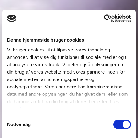
Denne hjemmeside bruger cookies
Vi bruger cookies til at tilpasse vores indhold og
annoncer, til at vise dig funktioner til sociale medier og til
at analysere vores trafik. Vi deler også oplysninger om
din brug af vores website med vores partnere inden for
sociale medier, annonceringspartnere og
analysepartnere. Vores partnere kan kombinere disse
data med andre oplysninger, du har givet dem, eller som
de har indsamlet fra din brug af deres tjenester. Læs
mere
her
INTO THE UNKNOWN
Samtykkevalg
Nødvendig
EN REJSE GENNEM SCIENCE FICTION