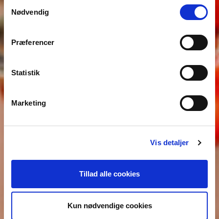
Samtykkevalg
LOVE, LUST & FREEDOM
Nødvendig
23.03.2024
–
05.01.2025
Præferencer
Statistik
Marketing
Vis detaljer
Tillad alle cookies
Kun nødvendige cookies