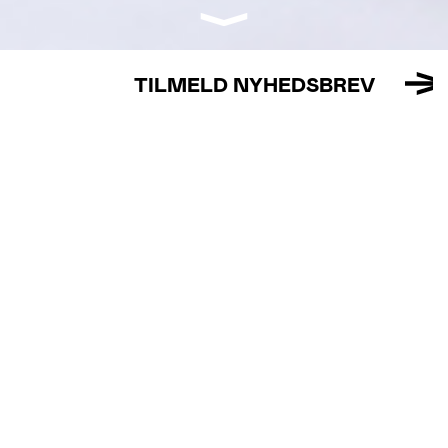
TILMELD NYHEDSBREV
FOTOGRAFIETS
FORTÆLLINGER
Love, Lust and Freedom
er den første store
danskproducerede udstilling med fokus på fotografiet som
omdrejningspunkt for fortællinger om at leve autentisk
som queer. Kunstværkerne fortæller mangefacetterede
historier, der handler om at holde af sig selv som det
menneske, man er, stå ved sig selv, sit begær og sine
lyster og ikke mindst kæmpe for retten til at elske, hvem
man vil – og som man vil.