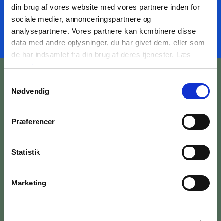
din brug af vores website med vores partnere inden for
sociale medier, annonceringspartnere og
analysepartnere. Vores partnere kan kombinere disse
data med andre oplysninger, du har givet dem, eller som
de har indsamlet fra din brug af deres tjenester. Læs
mere
her
Samtykkevalg
Nødvendig
Præferencer
BILETTER OG ÅBNINGSTIDER
OM MUSEET
Statistik
MEDARBEJDERE
Marketing
PRESSE
SØG PÅ BRANDTS